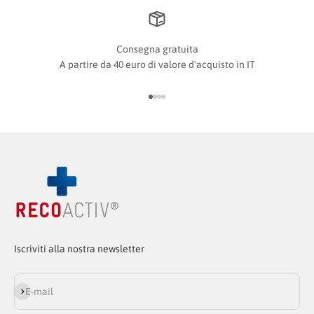
Consegna gratuita
A partire da 40 euro di valore d'acquisto in IT
Vai all'articolo 1
Vai all'articolo 2
Vai all'articolo 3
Vai all'articolo 4
Iscriviti alla nostra newsletter
Iscriviti alla newsletter
E-mail