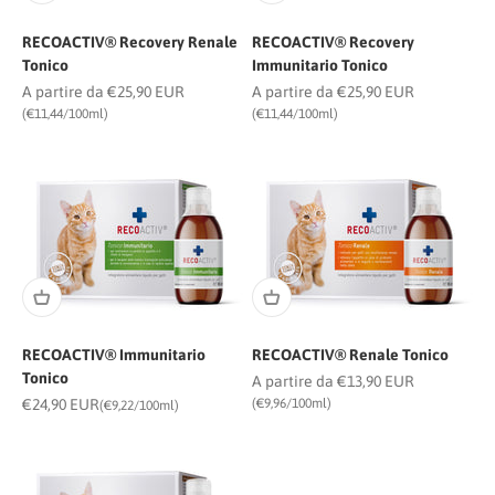
RECOACTIV® Recovery Renale
RECOACTIV® Recovery
Tonico
Immunitario Tonico
Prezzo scontato
Prezzo scontato
A partire da €25,90 EUR
A partire da €25,90 EUR
(€11,44/100ml)
(€11,44/100ml)
RECOACTIV® Immunitario
RECOACTIV® Renale Tonico
Tonico
Prezzo scontato
A partire da €13,90 EUR
Prezzo scontato
€24,90 EUR
(€9,96/100ml)
(€9,22/100ml)