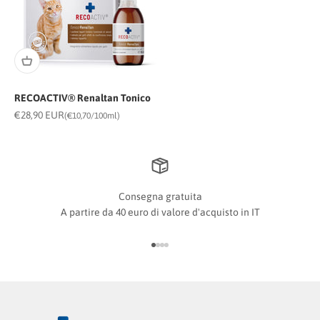
RECOACTIV® Renaltan Tonico
Prezzo scontato
€28,90 EUR
(€10,70/100ml)
Consegna gratuita
A partire da 40 euro di valore d'acquisto in IT
Vai all'articolo 1
Vai all'articolo 2
Vai all'articolo 3
Vai all'articolo 4