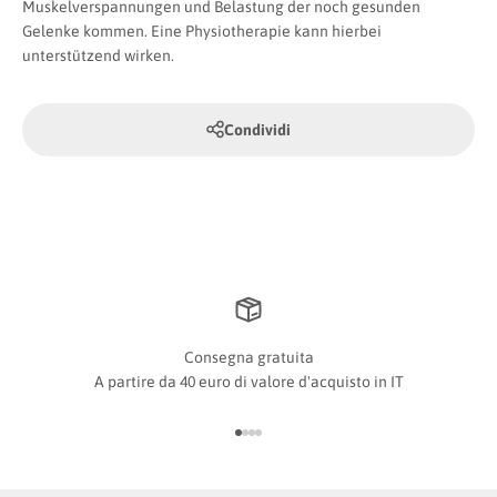
Muskelverspannungen und Belastung der noch gesunden
Gelenke kommen. Eine Physiotherapie kann hierbei
unterstützend wirken.
Condividi
Consegna gratuita
A partire da 40 euro di valore d'acquisto in IT
Vai all'articolo 1
Vai all'articolo 2
Vai all'articolo 3
Vai all'articolo 4